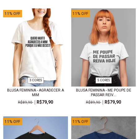
11
%
OFF
11
%
OFF
3 CORES
5 CORES
BLUSA FEMININA - AGRADECER A
BLUSA FEMININA - ME POUPE DE
MIM
PASSAR REIV...
R$79,90
R$79,90
R$89,90
R$89,90
11
%
OFF
11
%
OFF