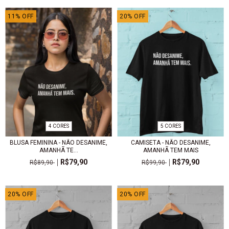
11
%
OFF
20
%
OFF
4 CORES
5 CORES
BLUSA FEMININA - NÃO DESANIME,
CAMISETA - NÃO DESANIME,
AMANHÃ TE...
AMANHÃ TEM MAIS
R$79,90
R$79,90
R$89,90
R$99,90
20
%
OFF
20
%
OFF