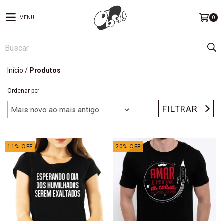
MENU
0
Início
/
Produtos
Ordenar por
FILTRAR
11
%
OFF
20
%
OFF