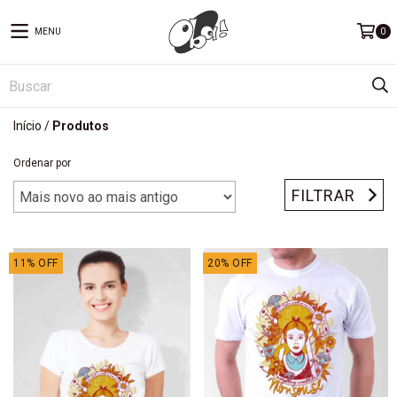
MENU
0
Início
/
Produtos
Ordenar por
FILTRAR
11
%
OFF
20
%
OFF