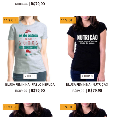
R$79,90
R$89,90
11
%
OFF
11
%
OFF
2 CORES
4 CORES
BLUSA FEMININA - PABLO NERUDA
BLUSA FEMININA - NUTRIÇÃO
R$79,90
R$79,90
R$89,90
R$89,90
11
%
OFF
11
%
OFF